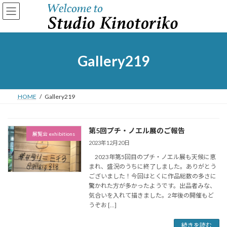
コ
ナ
ン
ビ
テ
ゲ
ン
ー
ツ
シ
へ
ョ
Gallery219
ス
ン
キ
に
ッ
移
プ
動
HOME
Gallery219
第5回プチ・ノエル展のご報告
展覧会 exhibitions
2023年12月20日
2023年第5回目のプチ・ノエル展も天候に恵
まれ、盛況のうちに終了しました。ありがとう
ございました！今回はとくに作品総数の多さに
驚かれた方が多かったようです。出品者みな、
気合いを入れて描きました。2年後の開催もど
うぞお […]
続きを読む