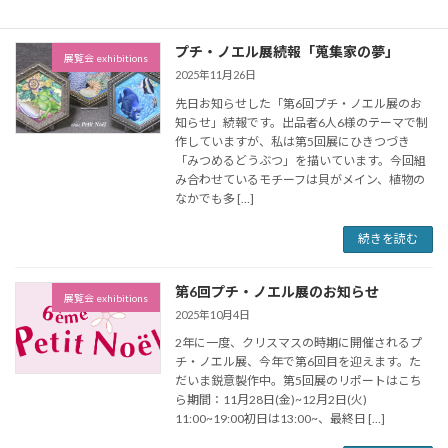
プチ・ノエル展続報「蒐集家の夢」
展覧会 exhibitions
2025年11月26日
先日お知らせした「第6回プチ・ノエル展のお
知らせ」続報です。出品者6人6様のテーマで制
作していますが、私は第5回展にひきつづき
「みつめるどうぶつ」を描いています。今回組
み合わせているモチーフは貝がメイン、植物の
なかでも多 […]
続きを読む
第6回プチ・ノエル展のお知らせ
展覧会 exhibitions
2025年10月4日
2年に一度、クリスマスの時期に開催されるプ
チ・ノエル展、今年で第6回目を迎えます。た
だいま鋭意製作中。第5回展のリポートはこち
ら期間：11月28日(金)~12月2日(火)
11:00~19:00初日は13:00~、最終日 […]