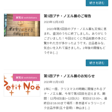
続きを読む
第5回プチ・ノエル展のご報告
展覧会 exhibitions
2023年12月20日
2023年第5回目のプチ・ノエル展も天候に恵
まれ、盛況のうちに終了しました。ありがとう
ございました！今回はとくに作品総数の多さに
驚かれた方が多かったようです。出品者みな、
気合いを入れて描きました。2年後の開催もど
うぞお […]
続きを読む
第5回プチ・ノエル展のお知らせ
展覧会 exhibitions
2023年11月10日
2年に一度、クリスマスの時期に開催されるプ
チ・ノエル展、今年で第5回目を迎えます。期
間：12月8日(金)~12日(火) 初日は13:00~、最
終日は18:00まで場所：表参道ギャラリーニイ
ク出品作家(五十音順)：神山ま […]