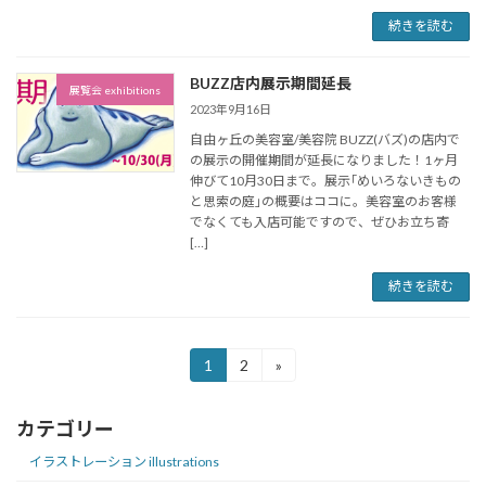
続きを読む
BUZZ店内展示期間延長
展覧会 exhibitions
2023年9月16日
自由ヶ丘の美容室/美容院 BUZZ(バズ)の店内で
の展示の開催期間が延長になりました！1ヶ月
伸びて10月30日まで。展示｢めいろないきもの
と思索の庭｣の概要はココに。美容室のお客様
でなくても入店可能ですので、ぜひお立ち寄
[…]
続きを読む
投
1
2
»
固
固
定
定
稿
ペ
ペ
カテゴリー
ー
ー
の
ジ
ジ
イラストレーション illustrations
ペ