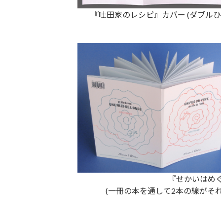
『吐田家のレシピ』カバー (ダブル
『せかいはめ
(一冊の本を通して2本の線がそ