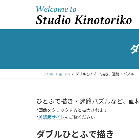
コ
ナ
ン
ビ
テ
ゲ
ン
ー
ツ
シ
へ
ョ
ス
ン
キ
に
ッ
移
プ
動
HOME
gallery
ダブルひとふで描き、迷路・パズル
ひとふで描き・迷路パズルなど、画
*画像をクリックすると拡大されます
*
英語版サイト
もご覧ください
ダブルひとふで描き