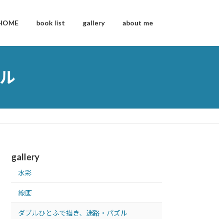
HOME
book list
gallery
about me
ル
gallery
水彩
線画
ダブルひとふで描き、迷路・パズル