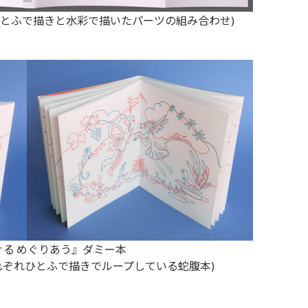
ひとふで描きと水彩で描いたパーツの組み合わせ)
ぐる めぐりあう』ダミー本
れぞれひとふで描きでループしている蛇腹本)