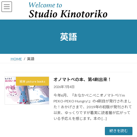
コ
ナ
ン
ビ
テ
ゲ
ン
ー
ツ
シ
へ
ョ
英語
ス
ン
キ
に
ッ
移
プ
動
HOME
英語
オノマトペの本、第4刷出来！
絵本 picture books
2026年7月4日
今年6月、『おなかぺこぺこオノマトペ/ I’m
PEKO-PEKO Hungry!』の4刷目が発行されまし
た！おかげさまで、2019年の初版が発刊されて
以来、ゆっくりですが着実に読者層が広がって
いる手応えを感じます。本の […]
続きを読む