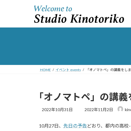
コ
ナ
ン
ビ
テ
ゲ
ン
ー
ツ
シ
へ
ョ
ス
ン
キ
に
ッ
移
プ
動
HOME
イベント events
「オノマトペ」の講義をし
「オノマトペ」の講義
最
2022年10月31日
2022年11月2日
kin
終
更
10月27日、
先日の予告
どおり、都内の高校--
新