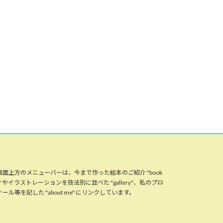
画面上方のメニューバーは、今まで作った絵本のご紹介 "book
st" やイラストレーションを技法別に並べた "gallery"、私のプロ
ール等を記した "about me" にリンクしています。