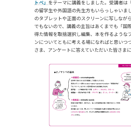
日
トペ」
をテーマに講義をしました。受講者は「
時
の留学生や外国語の先生方もいらっしゃいまし
:
のタブレットや正面のスクリーンに写しなが
でもないので、講義の主旨はあくまでも「国
得た情報を取捨選択し編集、本を作るような
ンについてともに考える場になればと思いつつ
さま、アンケートに答えていただいた皆さま