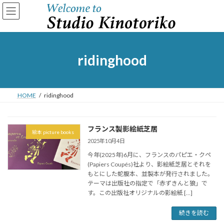
コ
ナ
ン
ビ
テ
ゲ
ン
ー
ツ
シ
へ
ョ
ridinghood
ス
ン
キ
に
ッ
移
プ
動
HOME
ridinghood
フランス製影絵紙芝居
絵本 picture books
2025年10月4日
今年(2025年)6月に、フランスのパピエ・クペ
(Papiers Coupés)社より、影絵紙芝居とそれを
もとにした蛇腹本、並製本が発行されました。
テーマは出版社の指定で「赤ずきんと狼」で
す。この出版社オリジナルの影絵紙 […]
続きを読む