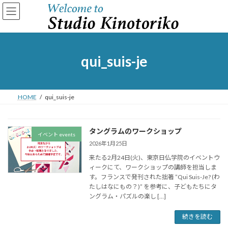
コ
ナ
ン
ビ
テ
ゲ
ン
ー
ツ
シ
へ
ョ
qui_suis-je
ス
ン
キ
に
ッ
移
プ
動
HOME
qui_suis-je
タングラムのワークショップ
イベント events
2026年1月25日
来たる2月24日(火)、東京日仏学院のイベントウ
ィークにて、ワークショップの講師を担当しま
す。フランスで発刊された拙著 ”Qui Suis-Je? (わ
たしはなにもの？)” を参考に、子どもたちにタ
ングラム・パズルの楽し […]
続きを読む