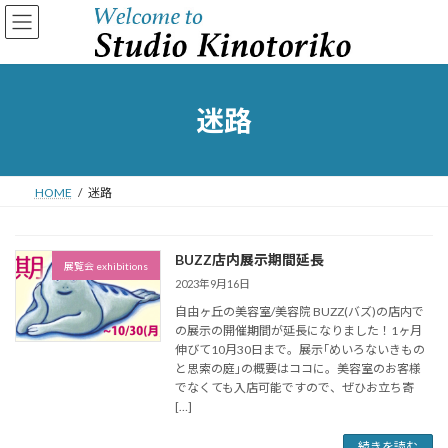
コ
ナ
ン
ビ
テ
ゲ
ン
ー
ツ
シ
へ
ョ
迷路
ス
ン
キ
に
ッ
移
プ
動
HOME
迷路
BUZZ店内展示期間延長
展覧会 exhibitions
2023年9月16日
自由ヶ丘の美容室/美容院 BUZZ(バズ)の店内で
の展示の開催期間が延長になりました！1ヶ月
伸びて10月30日まで。展示｢めいろないきもの
と思索の庭｣の概要はココに。美容室のお客様
でなくても入店可能ですので、ぜひお立ち寄
[…]
続きを読む