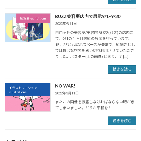
BUZZ美容室店内で展示9/1~9/30
展覧会 exhibitions
2023年9月1日
自由ヶ丘の美容室/美容院 BUZZ(バズ)の店内に
て、9月の１ヶ月間絵の展示を行っています。
1F、2Fとも展示スペースが豊富で、絵描きとし
ては贅沢な空間を思い切り利用させていただき
ました。ポスター(上の画像) どおり、テ […]
続きを読む
NO WAR!
イラストレーション
illustrations
2022年3月11日
またこの画像を披露しなければならない時がき
てしまいました。どうか平和を！
続きを読む