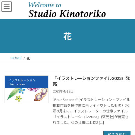
コ
ナ
ン
ビ
テ
ゲ
ン
ー
ツ
シ
へ
ョ
花
ス
ン
キ
に
ッ
移
プ
動
HOME
花
『イラストレーションファイル2023』発
イラストレーション
売
illustrations
2023年4月2日
"Four Seasons" (イラストレーション・ファイル
掲載作品を横位置に再レイアウトしたもの）水
彩 3月末に、イラストレーターの仕事ファイル
『イラストレーション2023』(玄光社)が発売さ
れました。私の仕事は上巻2 […]
続きを読む