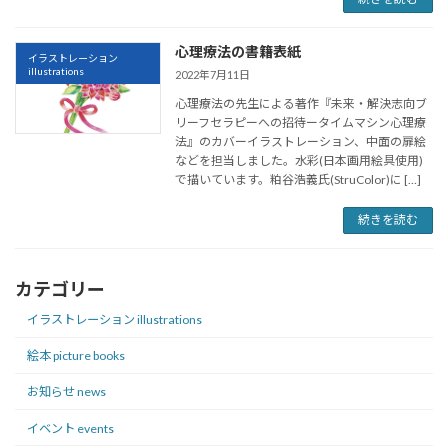
心理療法の書籍表紙
イラストレーション
illustrations
2022年7月11日
心理療法の先生による著作『未来・解決志向ブ
リーフセラピーへの招待ータイムマシン心理療
法』のカバーイラストレーション、中面の扉絵
などを担当しました。水彩(日本画用絵具使用)
で描いています。粕谷浩義氏(StruColor)に […]
続きを読む
カテゴリー
イラストレーション illustrations
絵本 picture books
お知らせ news
イベント events