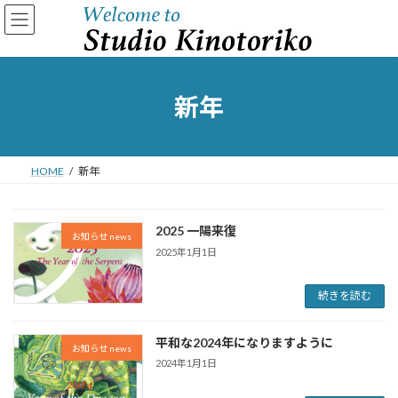
コ
ナ
ン
ビ
テ
ゲ
ン
ー
ツ
シ
へ
ョ
新年
ス
ン
キ
に
ッ
移
プ
動
HOME
新年
2025 一陽来復
お知らせ news
2025年1月1日
続きを読む
平和な2024年になりますように
お知らせ news
2024年1月1日