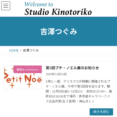
コ
ナ
ン
ビ
テ
ゲ
ン
ー
ツ
シ
へ
ョ
吉澤つぐみ
ス
ン
キ
に
ッ
移
プ
動
HOME
吉澤つぐみ
第5回プチ・ノエル展のお知らせ
展覧会 exhibitions
2023年11月10日
2年に一度、クリスマスの時期に開催されるプ
チ・ノエル展、今年で第5回目を迎えます。期
間：12月8日(金)~12日(火) 初日は13:00~、最
終日は18:00まで場所：表参道ギャラリーニイ
ク出品作家(五十音順)：神山ま […]
続きを読む